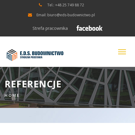
Tel.: +48 25 749 88 72
Email: biuro@eds-budownictwo.pl
Strefa pracownika
REFERENCJE
HOME