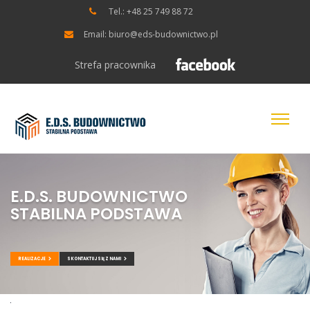
Tel.: +48 25 749 88 72
Email: biuro@eds-budownictwo.pl
Strefa pracownika
E.D.S. BUDOWNICTWO
STABILNA PODSTAWA
REALIZACJE
SKONTAKTUJ SIĘ Z NAMI